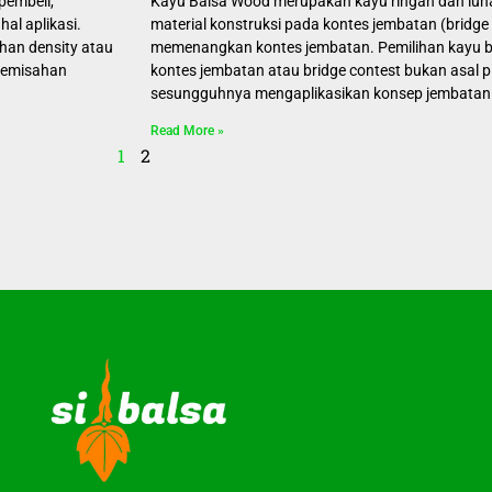
pembeli,
Kayu Balsa Wood merupakan kayu ringan dan lunak
al aplikasi.
material konstruksi pada kontes jembatan (bridge 
an density atau
memenangkan kontes jembatan. Pemilihan kayu ba
 pemisahan
kontes jembatan atau bridge contest bukan asal p
sesungguhnya mengaplikasikan konsep jembatan
Read More »
1
2