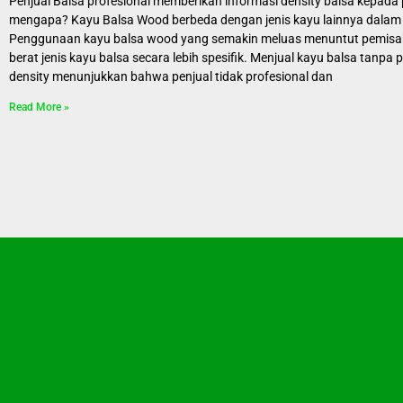
Penjual Balsa profesional memberikan informasi density balsa kepada 
mengapa? Kayu Balsa Wood berbeda dengan jenis kayu lainnya dalam h
Penggunaan kayu balsa wood yang semakin meluas menuntut pemisah
berat jenis kayu balsa secara lebih spesifik. Menjual kayu balsa tanpa
density menunjukkan bahwa penjual tidak profesional dan
Read More »