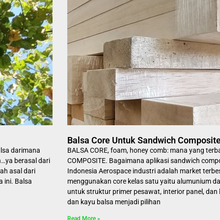
Balsa Core Untuk Sandwich Composit
alsa darimana
BALSA CORE, foam, honey comb: mana yang ter
…ya berasal dari
COMPOSITE. Bagaimana aplikasi sandwich comp
ah asal dari
Indonesia Aerospace industri adalah market terbe
 ini. Balsa
menggunakan core kelas satu yaitu alumunium d
untuk struktur primer pesawat, interior panel, dan 
dan kayu balsa menjadi pilihan
Read More »