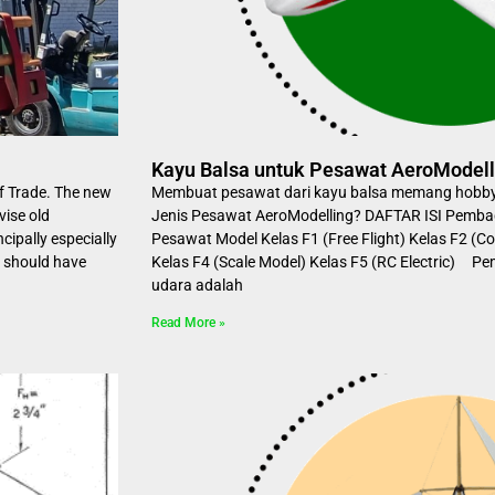
Kayu Balsa untuk Pesawat AeroModell
f Trade. The new
Membuat pesawat dari kayu balsa memang hobb
ise old
Jenis Pesawat AeroModelling? DAFTAR ISI Pemb
pally especially
Pesawat Model Kelas F1 (Free Flight) Kelas F2 (Con
a should have
Kelas F4 (Scale Model) Kelas F5 (RC Electric) 
udara adalah
Read More »