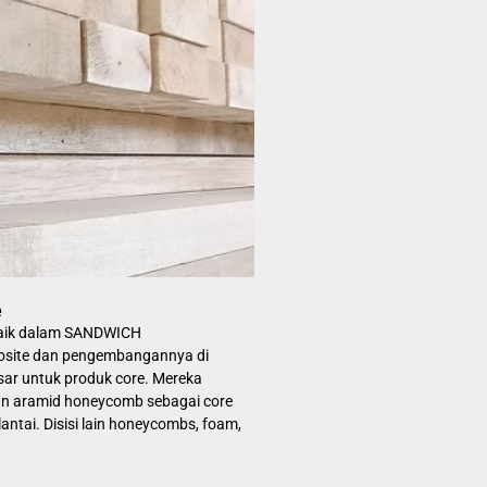
e
baik dalam SANDWICH
osite dan pengembangannya di
sar untuk produk core. Mereka
an aramid honeycomb sebagai core
lantai. Disisi lain honeycombs, foam,