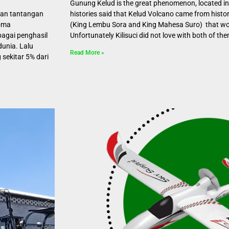
Gunung Kelud is the great phenomenon, located in 
dan tantangan
histories said that Kelud Volcano came from histor
roma
(King Lembu Sora and King Mahesa Suro) that woul
bagai penghasil
Unfortunately Kilisuci did not love with both of the
dunia. Lalu
Read More »
sekitar 5% dari