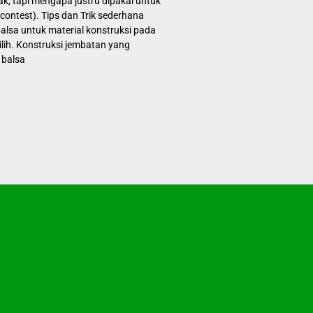
, tapi mengapa justru dipakai untuk
contest). Tips dan Trik sederhana
lsa untuk material konstruksi pada
ilih. Konstruksi jembatan yang
 balsa