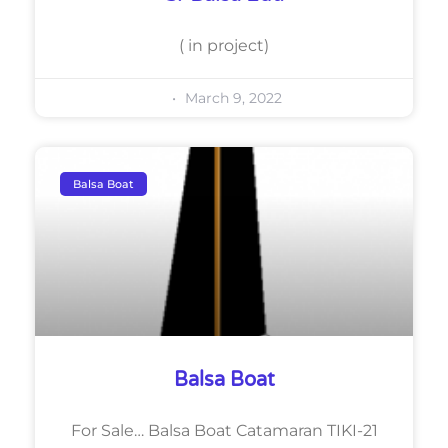
( in project)
March 9, 2022
Balsa Boat
Balsa Boat
For Sale… Balsa Boat Catamaran TIKI-21