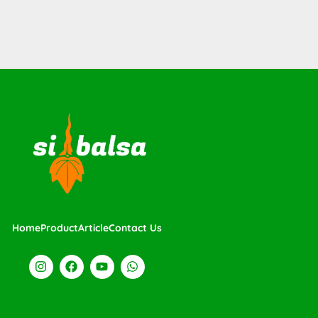
Home
Product
Article
Contact Us