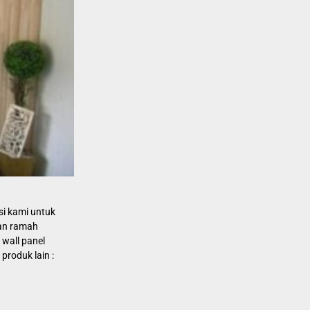
i kami untuk
dan ramah
 wall panel
roduk lain :