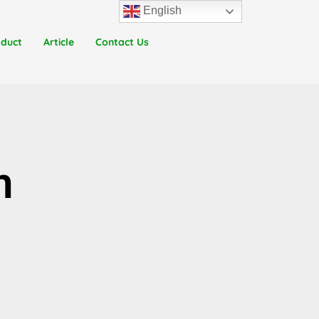
English
oduct
Article
Contact Us
n