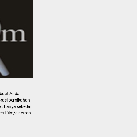
mbuat Anda
rasi pernikahan
at hanya sekedar
rti film/sinetron