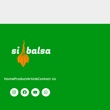
Home
Product
Article
Contact Us